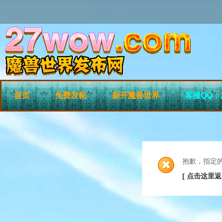
首页
免费发帖
新开魔兽世界
客服QQ：2
抱歉，指定
[ 点击这里返