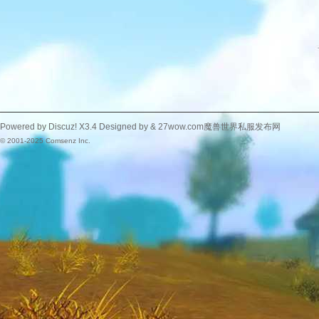
Powered by
Discuz!
X3.4
Designed by &
27wow.com魔兽世界私服发布网
© 2001-2025
Comsenz Inc.