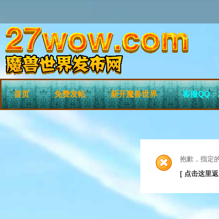
首页
免费发帖
新开魔兽世界
客服QQ：2
抱歉，指定
[ 点击这里返