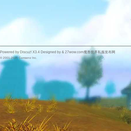
Powered by
Discuz!
X3.4
Designed by &
27wow.com魔兽世界私服发布网
© 2001-2025
Comsenz Inc.