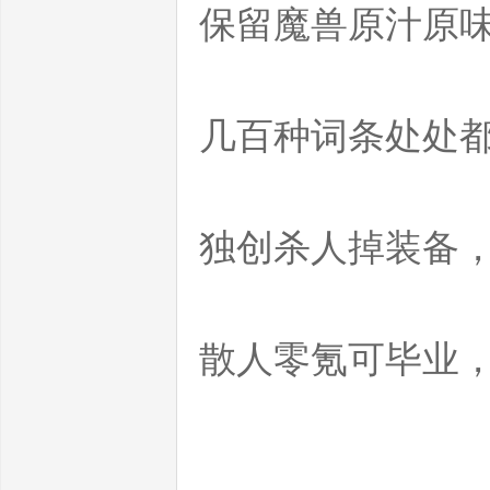
魔
保留魔兽原汁原味
几百种词条处处
兽
独创杀人掉装备，
散人零氪可毕业
世