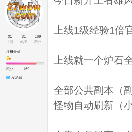
今日新开王者雄风
上线1级经验1倍
wo
31
31
169
主题
帖子
积分
注册会员
上线就一个炉石全靠自
积分
169
发消息
全部公共副本（副
w.
怪物自动刷新（小的