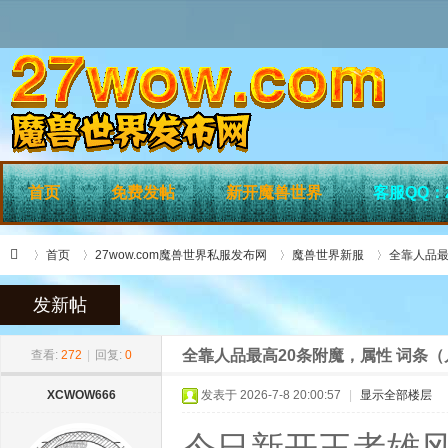
首页
免费发帖
新开魔兽世界
客服QQ：2
首页
27wow.com魔兽世界私服发布网
魔兽世界新服
全靠人品最
发新帖
»
›
›
›
27
全靠人品最高20条附魔，属性 词条（几
查看:
272
|
回复:
0
XCWOW666
发表于 2026-7-8 20:00:57
|
显示全部楼层