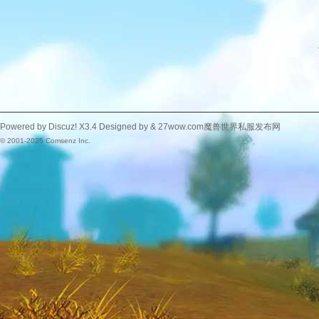
Powered by
Discuz!
X3.4
Designed by &
27wow.com魔兽世界私服发布网
© 2001-2025
Comsenz Inc.