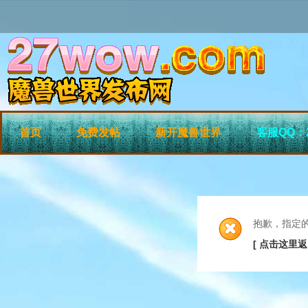
首页
免费发帖
新开魔兽世界
客服QQ：2
抱歉，指定
[ 点击这里返