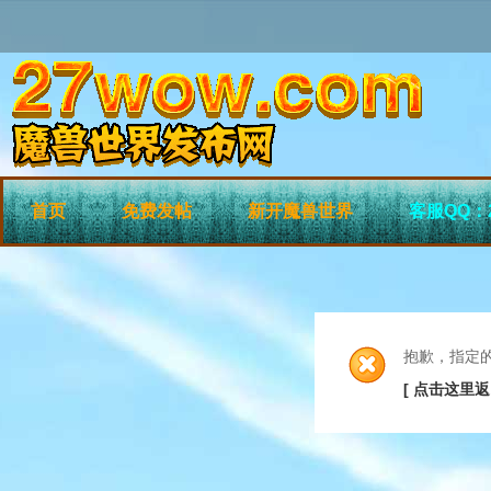
首页
免费发帖
新开魔兽世界
客服QQ：2
抱歉，指定
[ 点击这里返