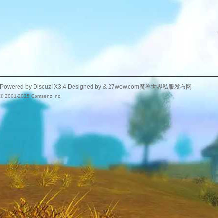
Powered by
Discuz!
X3.4
Designed by &
27wow.com魔兽世界私服发布网
© 2001-2025
Comsenz Inc.