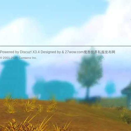
Powered by
Discuz!
X3.4
Designed by &
27wow.com魔兽世界私服发布网
© 2001-2025
Comsenz Inc.