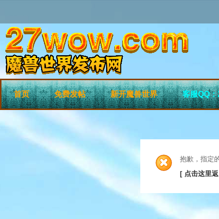
首页
免费发帖
新开魔兽世界
客服QQ：2
抱歉，指定
[ 点击这里返