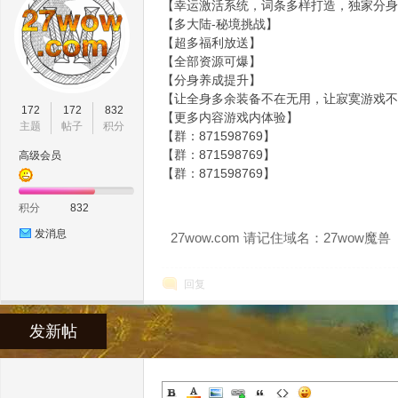
【幸运激活系统，词条多样打造，独家分身
【多大陆-秘境挑战】
【超多福利放送】
【全部资源可爆】
【分身养成提升】
wo
【让全身多余装备不在无用，让寂寞游戏不
172
172
832
【更多内容游戏内体验】
主题
帖子
积分
【群：871598769】
【群：871598769】
高级会员
【群：871598769】
积分
832
发消息
27wow.com 请记住域名：27wow魔兽
w.
回复
发新帖