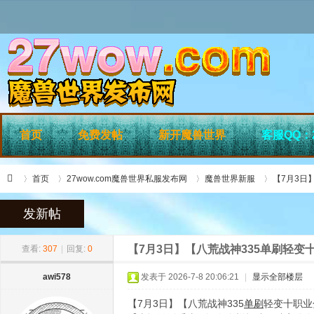
首页
免费发帖
新开魔兽世界
客服QQ：2
首页
27wow.com魔兽世界私服发布网
魔兽世界新服
【7月3日
发新帖
»
›
›
›
27
【7月3日】【八荒战神335单刷轻变
查看:
307
|
回复:
0
awi578
发表于 2026-7-8 20:06:21
|
显示全部楼层
【7月3日】【八荒战神335
单刷
轻变十职业