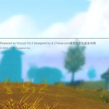
Powered by
Discuz!
X3.4
Designed by &
27wow.com魔兽世界私服发布网
© 2001-2025
Comsenz Inc.