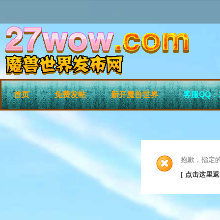
首页
免费发帖
新开魔兽世界
客服QQ：2
抱歉，指定
[ 点击这里返