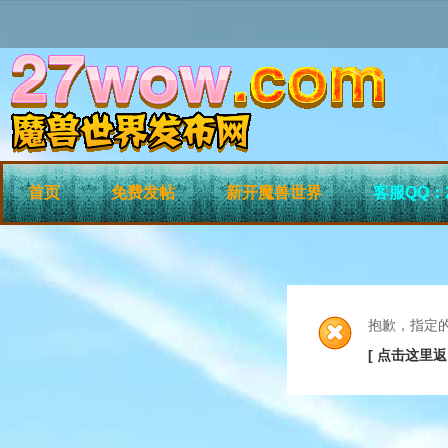
首页
免费发帖
新开魔兽世界
客服QQ：2
抱歉，指定
[ 点击这里返