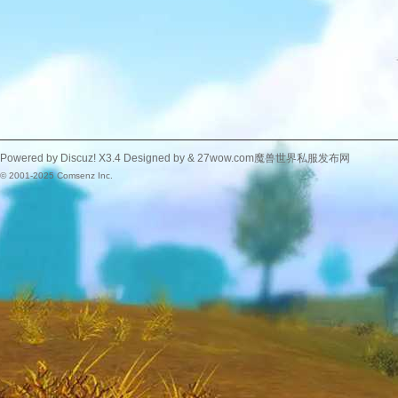
Powered by
Discuz!
X3.4
Designed by &
27wow.com魔兽世界私服发布网
© 2001-2025
Comsenz Inc.