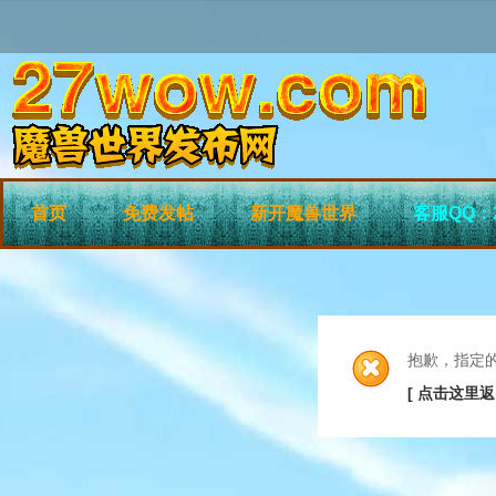
首页
免费发帖
新开魔兽世界
客服QQ：2
抱歉，指定
[ 点击这里返