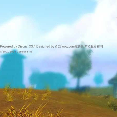
Powered by
Discuz!
X3.4
Designed by &
27wow.com魔兽世界私服发布网
© 2001-2025
Comsenz Inc.