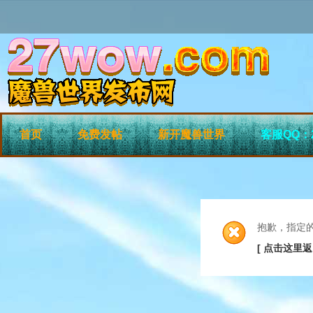
首页
免费发帖
新开魔兽世界
客服QQ：2
抱歉，指定
[ 点击这里返