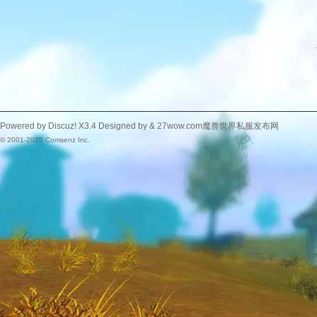
Powered by
Discuz!
X3.4
Designed by &
27wow.com魔兽世界私服发布网
© 2001-2025
Comsenz Inc.