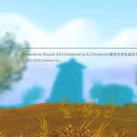
Powered by
Discuz!
X3.4
Designed by &
27wow.com魔兽世界私服发
© 2001-2025
Comsenz Inc.