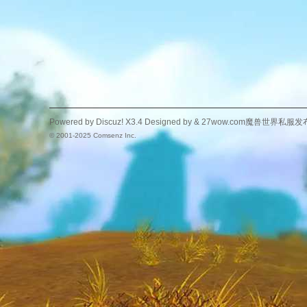
Powered by
Discuz!
X3.4
Designed by &
27wow.com魔兽世界私服发
© 2001-2025
Comsenz Inc.