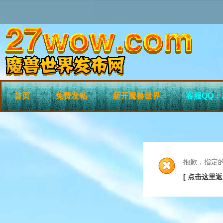
首页
免费发帖
新开魔兽世界
客服QQ：2
抱歉，指定
[ 点击这里返