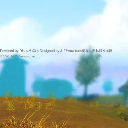
Powered by
Discuz!
X3.4
Designed by &
27wow.com魔兽世界私服发布网
© 2001-2025
Comsenz Inc.