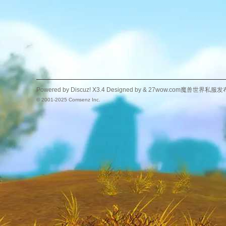
Powered by
Discuz!
X3.4
Designed by &
27wow.com魔兽世界私服发
© 2001-2025
Comsenz Inc.