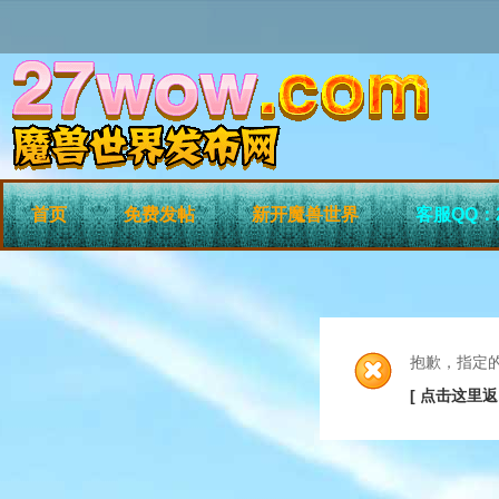
首页
免费发帖
新开魔兽世界
客服QQ：2
抱歉，指定
[ 点击这里返