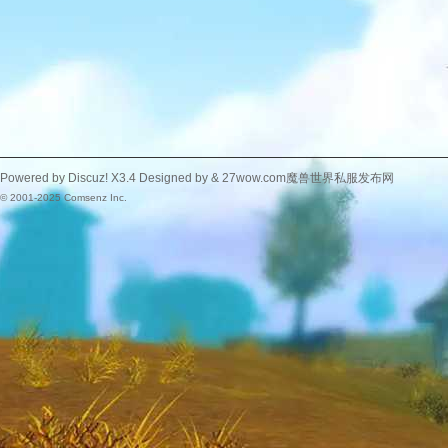
Powered by
Discuz!
X3.4
Designed by &
27wow.com魔兽世界私服发布网
© 2001-2025
Comsenz Inc.