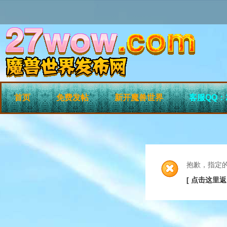
首页
免费发帖
新开魔兽世界
客服QQ：2
抱歉，指定
[ 点击这里返