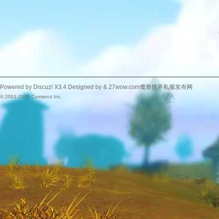
Powered by
Discuz!
X3.4
Designed by &
27wow.com魔兽世界私服发布网
© 2001-2025
Comsenz Inc.