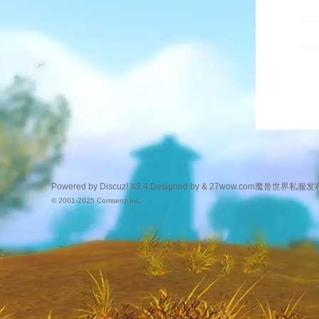
Powered by
Discuz!
X3.4
Designed by &
27wow.com魔兽世界私服发
© 2001-2025
Comsenz Inc.