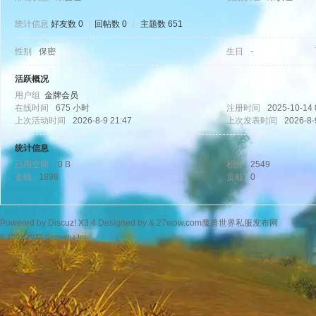
统计信息
好友数 0
|
回帖数 0
|
主题数 651
性别
保密
生日
-
wo
活跃概况
用户组
金牌会员
在线时间
675 小时
注册时间
2025-10-14 
上次活动时间
2026-8-9 21:47
上次发表时间
2026-8-
统计信息
已用空间
0 B
积分
2549
金钱
1898
贡献
0
w.
Powered by
Discuz!
X3.4
Designed by &
27wow.com魔兽世界私服发布网
© 2001-2025
Comsenz Inc.