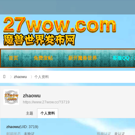
首页
免费发帖
新开魔兽世界
客服QQ：2
zhaowu
个人资料
zhaowu
https://www.27wow.cc/?3719
›
›
27
主题
个人资料
zhaowu
(UID: 3719)
邮箱状态
未验证
视频认证
未认证