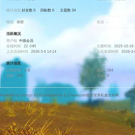
统计信息
好友数 0
|
回帖数 0
|
主题数 34
性别
保密
生日
-
wo
活跃概况
用户组
中级会员
在线时间
22 小时
注册时间
2025-10-19 
上次活动时间
2026-3-6 14:14
上次发表时间
2026-3-
统计信息
已用空间
0 B
积分
264
金钱
230
贡献
0
w.
Powered by
Discuz!
X3.4
Designed by &
27wow.com魔兽世界私服发布网
© 2001-2025
Comsenz Inc.