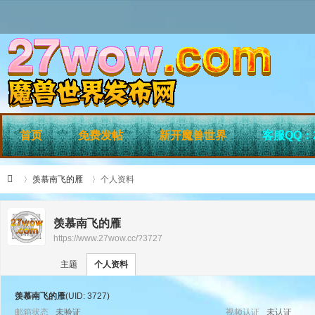
首页
免费发帖
新开魔兽世界
客服QQ：2
羡慕南飞的雁
个人资料
羡慕南飞的雁
https://www.27wow.cc/?3727
›
›
27
主题
个人资料
羡慕南飞的雁
(UID: 3727)
邮箱状态
未验证
视频认证
未认证