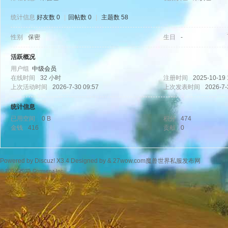
统计信息
好友数 0
|
回帖数 0
|
主题数 58
性别
保密
生日
-
wo
活跃概况
用户组
中级会员
在线时间
32 小时
注册时间
2025-10-19 
上次活动时间
2026-7-30 09:57
上次发表时间
2026-7-
统计信息
已用空间
0 B
积分
474
金钱
416
贡献
0
w.
Powered by
Discuz!
X3.4
Designed by &
27wow.com魔兽世界私服发布网
© 2001-2025
Comsenz Inc.