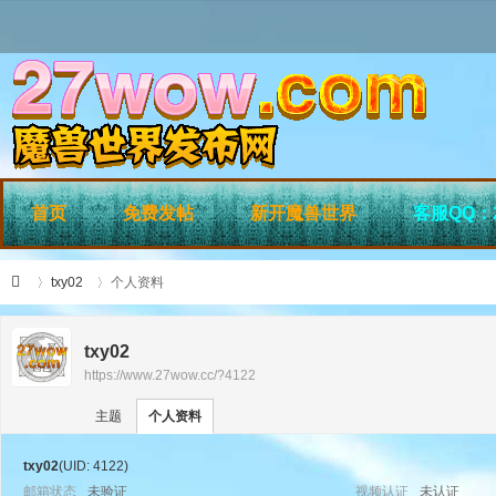
首页
免费发帖
新开魔兽世界
客服QQ：2
txy02
个人资料
txy02
https://www.27wow.cc/?4122
›
›
27
主题
个人资料
txy02
(UID: 4122)
邮箱状态
未验证
视频认证
未认证