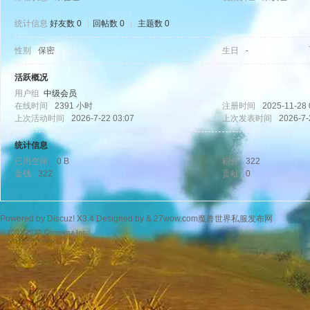
统计信息
好友数 0
|
回帖数 0
|
主题数 0
性别
保密
生日
-
wo
活跃概况
用户组
中级会员
在线时间
2391 小时
注册时间
2025-11-28 
上次活动时间
2026-7-22 03:07
上次发表时间
2026-7-
统计信息
已用空间
0 B
积分
322
金钱
322
贡献
0
w.
Powered by
Discuz!
X3.4
Designed by &
27wow.com魔兽世界私服发布网
© 2001-2025
Comsenz Inc.