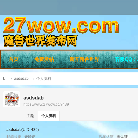
首页
免费发帖
新开魔兽世界
客服QQ：2
asdsdab
个人资料
asdsdab
https://www.27wow.cc/?439
›
›
27
主题
个人资料
asdsdab
(UID: 439)
邮箱状态
未验证
视频认证
未认证