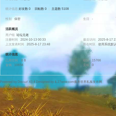
统计信息
好友数 0
|
回帖数 0
|
主题数 5108
性别
保密
生日
-
wo
活跃概况
用户组
论坛元老
注册时间
2024-10-13 00:33
最后访问
2025-8-17 2
上次发表时间
2025-8-17 23:48
所在时区
使用系统默
统计信息
已用空间
0 B
积分
15766
金钱
10658
贡献
0
w.
Powered by
Discuz!
X3.4
Designed by &
27wow.com魔兽世界私服发布网
© 2001-2025
Comsenz Inc.