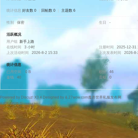
统计信息
好友数 0
|
回帖数 0
|
主题数 6
性别
保密
生日
-
wo
活跃概况
用户组
新手上路
在线时间
3 小时
注册时间
2025-12-31 
上次活动时间
2026-8-2 15:33
上次发表时间
2026-8-
统计信息
已用空间
0 B
积分
46
金钱
40
贡献
0
w.
Powered by
Discuz!
X3.4
Designed by &
27wow.com魔兽世界私服发布网
© 2001-2025
Comsenz Inc.