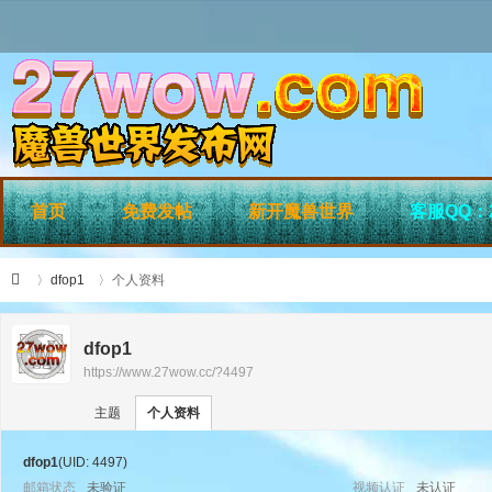
首页
免费发帖
新开魔兽世界
客服QQ：2
dfop1
个人资料
dfop1
https://www.27wow.cc/?4497
›
›
27
主题
个人资料
dfop1
(UID: 4497)
邮箱状态
未验证
视频认证
未认证