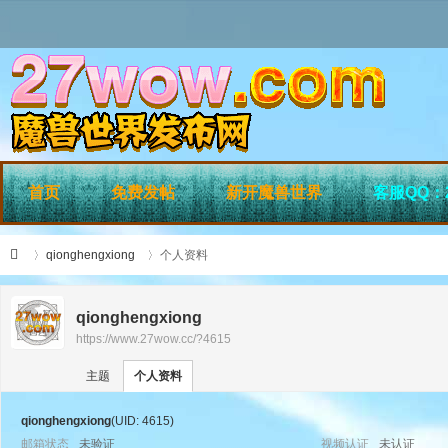
首页
免费发帖
新开魔兽世界
客服QQ：2
qionghengxiong
个人资料
qionghengxiong
https://www.27wow.cc/?4615
›
›
27
主题
个人资料
qionghengxiong
(UID: 4615)
邮箱状态
未验证
视频认证
未认证