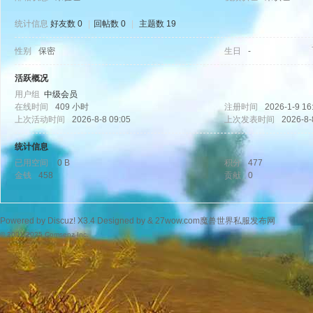
统计信息
好友数 0
|
回帖数 0
|
主题数 19
性别
保密
生日
-
wo
活跃概况
用户组
中级会员
在线时间
409 小时
注册时间
2026-1-9 16
上次活动时间
2026-8-8 09:05
上次发表时间
2026-8-
统计信息
已用空间
0 B
积分
477
金钱
458
贡献
0
w.
Powered by
Discuz!
X3.4
Designed by &
27wow.com魔兽世界私服发布网
© 2001-2025
Comsenz Inc.