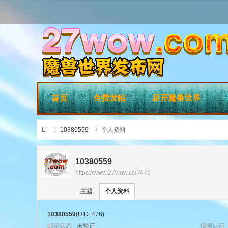
首页
免费发帖
新开魔兽世界
10380559
个人资料
10380559
https://www.27wow.cc/?476
›
›
27
主题
个人资料
10380559
(UID: 476)
邮箱状态
未验证
视频认证