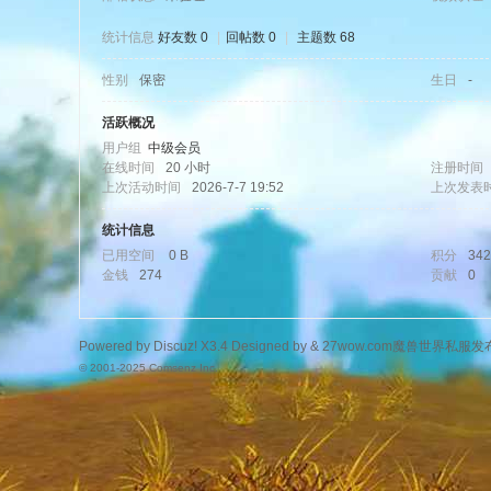
统计信息
好友数 0
|
回帖数 0
|
主题数 68
性别
保密
生日
-
wo
活跃概况
用户组
中级会员
在线时间
20 小时
注册时间
上次活动时间
2026-7-7 19:52
上次发表
统计信息
已用空间
0 B
积分
342
金钱
274
贡献
0
w.
Powered by
Discuz!
X3.4
Designed by &
27wow.com魔兽世界私服发
© 2001-2025
Comsenz Inc.