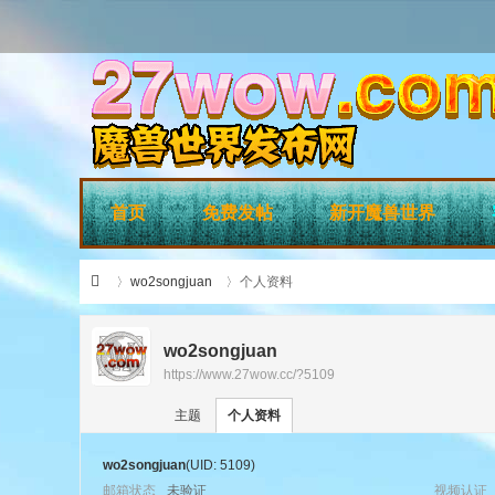
首页
免费发帖
新开魔兽世界
wo2songjuan
个人资料
wo2songjuan
https://www.27wow.cc/?5109
›
›
27
主题
个人资料
wo2songjuan
(UID: 5109)
邮箱状态
未验证
视频认证