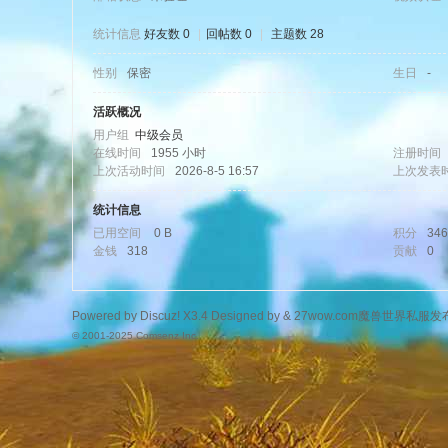
统计信息
好友数 0
|
回帖数 0
|
主题数 28
性别
保密
生日
-
wo
活跃概况
用户组
中级会员
在线时间
1955 小时
注册时间
上次活动时间
2026-8-5 16:57
上次发表
统计信息
已用空间
0 B
积分
346
金钱
318
贡献
0
w.
Powered by
Discuz!
X3.4
Designed by &
27wow.com魔兽世界私服发
© 2001-2025
Comsenz Inc.