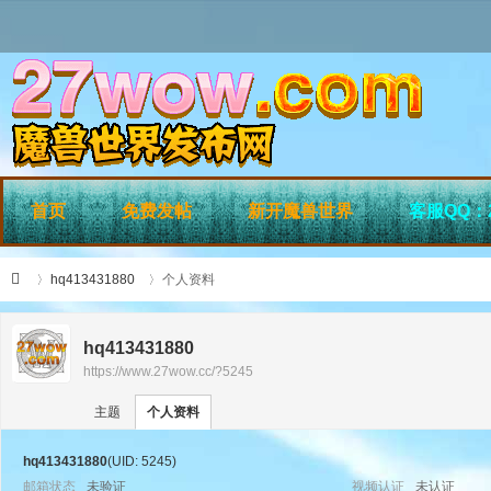
首页
免费发帖
新开魔兽世界
客服QQ：2
hq413431880
个人资料
hq413431880
https://www.27wow.cc/?5245
›
›
27
主题
个人资料
hq413431880
(UID: 5245)
邮箱状态
未验证
视频认证
未认证