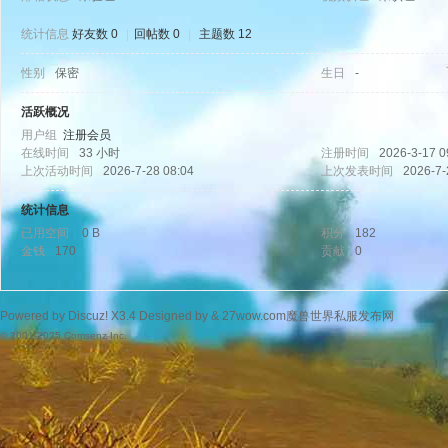
统计信息
好友数 0
|
回帖数 0
|
主题数 12
性别
保密
生日
-
wo
活跃概况
用户组
注册会员
在线时间
33 小时
注册时间
2026-3-17 0
上次活动时间
2026-7-28 08:04
上次发表时间
2026-7-
统计信息
已用空间
0 B
积分
182
金钱
170
贡献
0
w.
Powered by
Discuz!
X3.4
Designed by &
27wow.com魔兽世界私服发布网
© 2001-2025
Comsenz Inc.