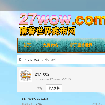
首页
免费发帖
新开魔兽世界
247_002
个人资料
247_002
https://www.27wow.cc/?6113
›
›
27
主题
个人资料
247_002
(UID: 6113)
邮箱状态
未验证
视频认证