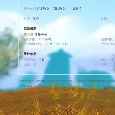
统计信息
好友数 0
|
回帖数 0
|
主题数 0
性别
保密
生日
-
wo
活跃概况
用户组
注册会员
在线时间
482 小时
注册时间
上次活动时间
2026-7-24 14:18
上次发表
统计信息
已用空间
0 B
积分
82
金钱
82
贡献
0
w.
Powered by
Discuz!
X3.4
Designed by &
27wow.com魔兽世界私服发
© 2001-2025
Comsenz Inc.