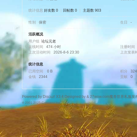
统计信息
好友数 0
|
回帖数 0
|
主题数 903
性别
保密
生日
-
wo
活跃概况
用户组
论坛元老
在线时间
474 小时
注册时间
上次活动时间
2026-8-6 23:30
上次发表
统计信息
已用空间
0 B
积分
324
金钱
2344
贡献
0
w.
Powered by
Discuz!
X3.4
Designed by &
27wow.com魔兽世界私服发
© 2001-2025
Comsenz Inc.