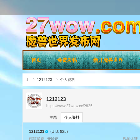
首页
免费发帖
新开魔兽世界
1212123
个人资料
1212123
https://www.27wow.cc/?825
›
›
27
主题
个人资料
1212123
(UID: 825)
邮箱状态
未验证
视频认证