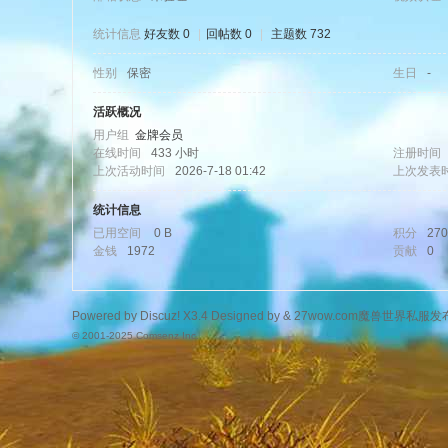
统计信息
好友数 0
|
回帖数 0
|
主题数 732
性别
保密
生日
-
wo
活跃概况
用户组
金牌会员
在线时间
433 小时
注册时间
上次活动时间
2026-7-18 01:42
上次发表
统计信息
已用空间
0 B
积分
270
金钱
1972
贡献
0
w.
Powered by
Discuz!
X3.4
Designed by &
27wow.com魔兽世界私服发
© 2001-2025
Comsenz Inc.