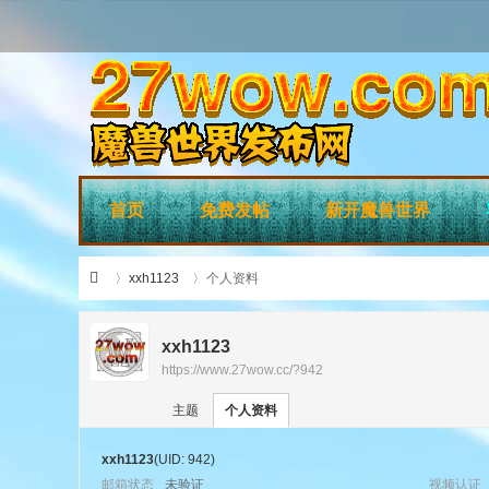
首页
免费发帖
新开魔兽世界
xxh1123
个人资料
xxh1123
https://www.27wow.cc/?942
›
›
27
主题
个人资料
xxh1123
(UID: 942)
邮箱状态
未验证
视频认证