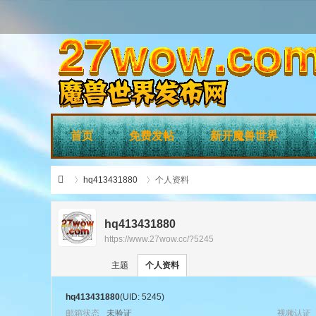
首页
免费发帖
新开魔兽世界
hq413431880
个人资料
hq413431880
https://www.27wow.cc/?5245
›
›
27
主题
个人资料
hq413431880
(UID: 5245)
邮箱状态
未验证
视频认证