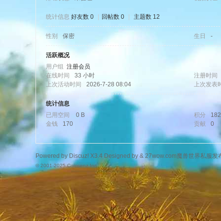
统计信息
好友数 0
|
回帖数 0
|
主题数 12
性别
保密
生日
-
wo
活跃概况
用户组
注册会员
在线时间
33 小时
注册时间
上次活动时间
2026-7-28 08:04
上次发表
统计信息
已用空间
0 B
积分
182
金钱
170
贡献
0
w.
Powered by
Discuz!
X3.4
Designed by &
27wow.com魔兽世界私服发
© 2001-2025
Comsenz Inc.