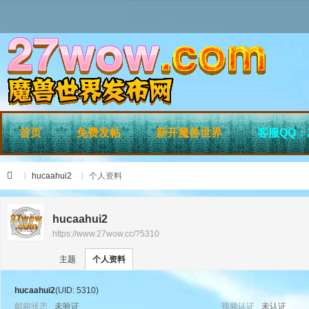
首页
免费发帖
新开魔兽世界
客服QQ：2
hucaahui2
个人资料
hucaahui2
https://www.27wow.cc/?5310
›
›
27
主题
个人资料
hucaahui2
(UID: 5310)
邮箱状态
未验证
视频认证
未认证