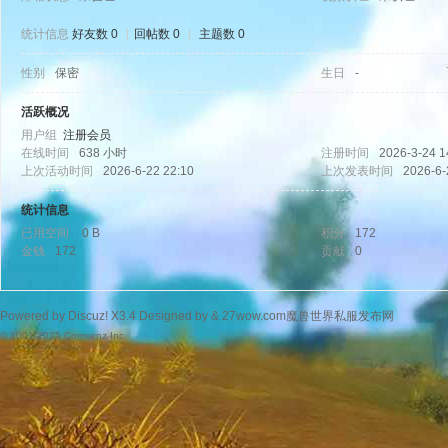
统计信息
好友数 0
|
回帖数 0
|
主题数 0
性别
保密
生日
-
wo
活跃概况
用户组
注册会员
在线时间
638 小时
注册时间
2026-3-24 1
上次活动时间
2026-6-22 22:10
上次发表时间
2026-6-
统计信息
已用空间
0 B
积分
172
金钱
172
贡献
0
w.
Powered by
Discuz!
X3.4
Designed by &
27wow.com魔兽世界私服发布网
© 2001-2025
Comsenz Inc.