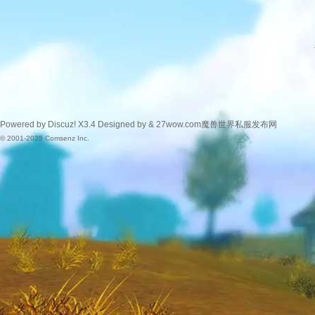
Powered by
Discuz!
X3.4
Designed by &
27wow.com魔兽世界私服发布网
© 2001-2025
Comsenz Inc.