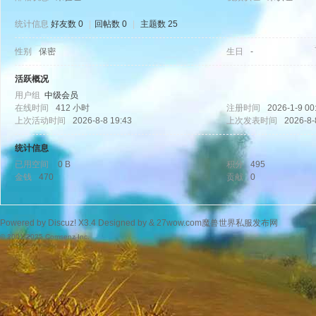
统计信息
好友数 0
|
回帖数 0
|
主题数 25
性别
保密
生日
-
wo
活跃概况
用户组
中级会员
在线时间
412 小时
注册时间
2026-1-9 00
上次活动时间
2026-8-8 19:43
上次发表时间
2026-8-
统计信息
已用空间
0 B
积分
495
金钱
470
贡献
0
w.
Powered by
Discuz!
X3.4
Designed by &
27wow.com魔兽世界私服发布网
© 2001-2025
Comsenz Inc.