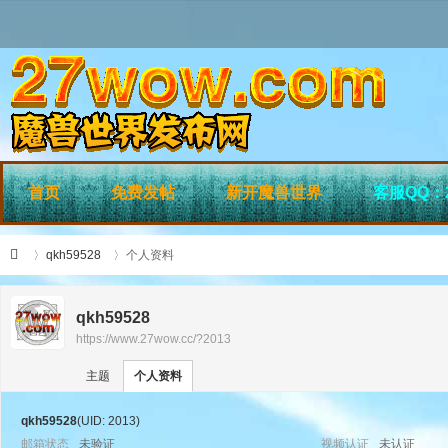
首页
免费发帖
新开魔兽世界
客服QQ：2
qkh59528
个人资料
qkh59528
https://www.27wow.cc/?2013
›
›
27
主题
个人资料
qkh59528
(UID: 2013)
邮箱状态
未验证
视频认证
未认证