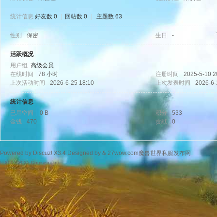
统计信息
好友数 0
|
回帖数 0
|
主题数 63
性别
保密
生日
-
wo
活跃概况
用户组
高级会员
在线时间
78 小时
注册时间
2025-5-10 2
上次活动时间
2026-6-25 18:10
上次发表时间
2026-6-
统计信息
已用空间
0 B
积分
533
金钱
470
贡献
0
w.
Powered by
Discuz!
X3.4
Designed by &
27wow.com魔兽世界私服发布网
© 2001-2025
Comsenz Inc.