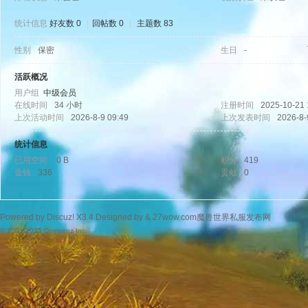
统计信息
好友数 0
|
回帖数 0
|
主题数 83
性别
保密
生日
-
wo
活跃概况
用户组
中级会员
在线时间
34 小时
注册时间
2025-10-21 
上次活动时间
2026-8-9 09:49
上次发表时间
2026-8-
统计信息
已用空间
0 B
积分
419
金钱
336
贡献
0
w.
Powered by
Discuz!
X3.4
Designed by &
27wow.com魔兽世界私服发布网
© 2001-2025
Comsenz Inc.