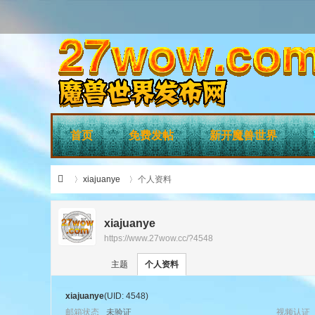
首页
免费发帖
新开魔兽世界
xiajuanye
个人资料
xiajuanye
https://www.27wow.cc/?4548
›
›
27
主题
个人资料
xiajuanye
(UID: 4548)
邮箱状态
未验证
视频认证