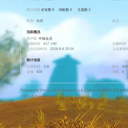
统计信息
好友数 0
|
回帖数 0
|
主题数 2
性别
保密
生日
-
wo
活跃概况
用户组
中级会员
在线时间
417 小时
注册时间
上次活动时间
2026-8-6 20:54
上次发表
统计信息
已用空间
0 B
积分
430
金钱
428
贡献
0
w.
Powered by
Discuz!
X3.4
Designed by &
27wow.com魔兽世界私服发
© 2001-2025
Comsenz Inc.