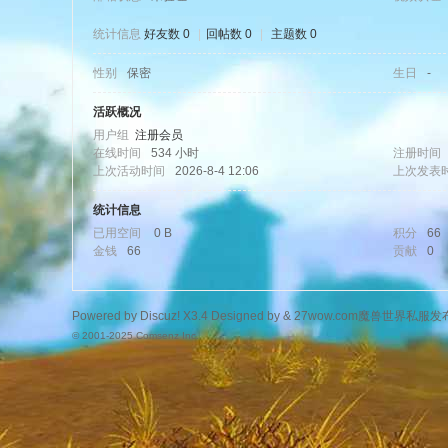
统计信息
好友数 0
|
回帖数 0
|
主题数 0
性别
保密
生日
-
wo
活跃概况
用户组
注册会员
在线时间
534 小时
注册时间
上次活动时间
2026-8-4 12:06
上次发表
统计信息
已用空间
0 B
积分
66
金钱
66
贡献
0
w.
Powered by
Discuz!
X3.4
Designed by &
27wow.com魔兽世界私服发
© 2001-2025
Comsenz Inc.