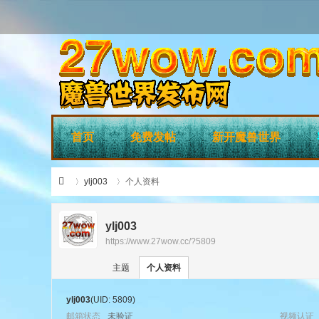
首页
免费发帖
新开魔兽世界
ylj003
个人资料
ylj003
https://www.27wow.cc/?5809
›
›
27
主题
个人资料
ylj003
(UID: 5809)
邮箱状态
未验证
视频认证