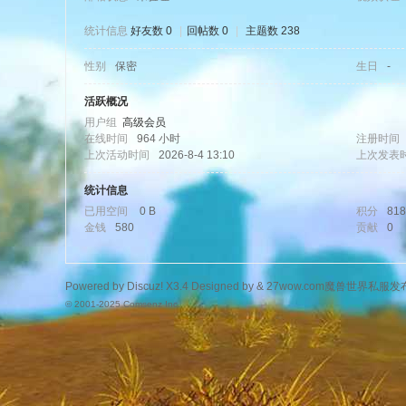
统计信息
好友数 0
|
回帖数 0
|
主题数 238
性别
保密
生日
-
wo
活跃概况
用户组
高级会员
在线时间
964 小时
注册时间
上次活动时间
2026-8-4 13:10
上次发表
统计信息
已用空间
0 B
积分
818
金钱
580
贡献
0
w.
Powered by
Discuz!
X3.4
Designed by &
27wow.com魔兽世界私服发
© 2001-2025
Comsenz Inc.