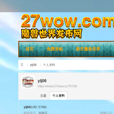
首页
免费发帖
新开魔兽世界
ylj06
个人资料
ylj06
https://www.27wow.cc/?5768
›
›
27
主题
个人资料
ylj06
(UID: 5768)
邮箱状态
未验证
视频认证