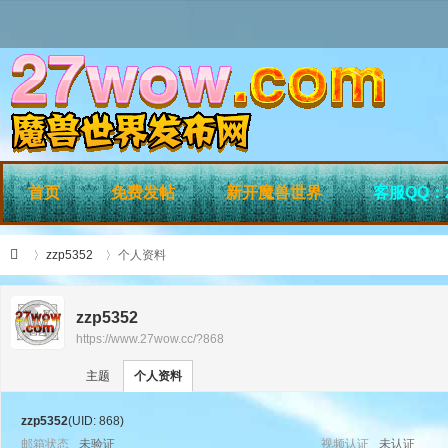
首页
免费发帖
新开魔兽世界
客服QQ：2
zzp5352
个人资料
zzp5352
https://www.27wow.cc/?868
›
›
27
主题
个人资料
zzp5352
(UID: 868)
邮箱状态
未验证
视频认证
未认证