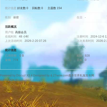
统计信息
好友数 0
|
回帖数 0
|
主题数 154
性别
保密
生日
-
wo
活跃概况
用户组
高级会员
在线时间
48 小时
注册时间
2024-12-6 1
上次活动时间
2026-2-20 07:26
上次发表时间
2026-2-
统计信息
已用空间
0 B
积分
928
金钱
774
贡献
0
w.
Powered by
Discuz!
X3.4
Designed by &
27wow.com魔兽世界私服发布网
© 2001-2025
Comsenz Inc.