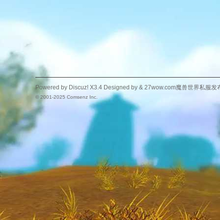
Powered by
Discuz!
X3.4
Designed by &
27wow.com魔兽世界私服发
© 2001-2025
Comsenz Inc.