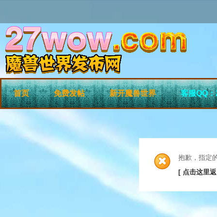
首页
免费发帖
新开魔兽世界
客服QQ：2
抱歉，指定
[ 点击这里返