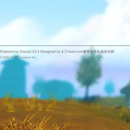
Powered by
Discuz!
X3.4
Designed by &
27wow.com魔兽世界私服发布网
© 2001-2025
Comsenz Inc.