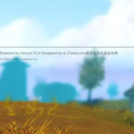
Powered by
Discuz!
X3.4
Designed by &
27wow.com魔兽世界私服发布网
© 2001-2025
Comsenz Inc.