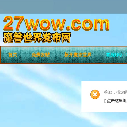
首页
免费发帖
新开魔兽世界
客服QQ：2
抱歉，指定
[ 点击这里返