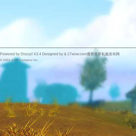
Powered by
Discuz!
X3.4
Designed by &
27wow.com魔兽世界私服发布网
© 2001-2025
Comsenz Inc.