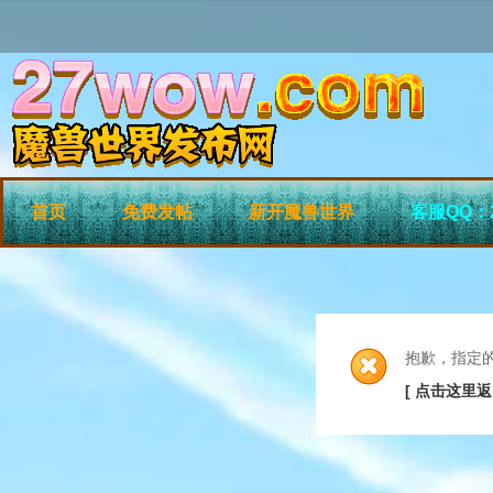
首页
免费发帖
新开魔兽世界
客服QQ：2
抱歉，指定
[ 点击这里返