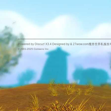
Powered by
Discuz!
X3.4
Designed by &
27wow.com魔兽世界私服发
© 2001-2025
Comsenz Inc.