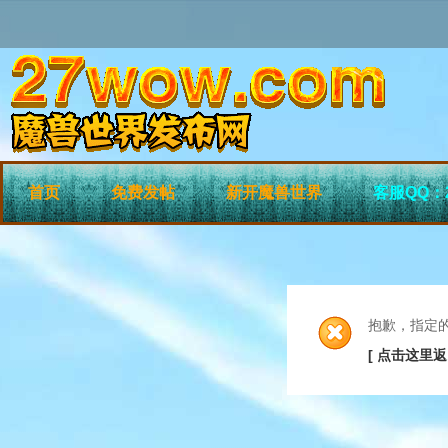
首页
免费发帖
新开魔兽世界
客服QQ：2
抱歉，指定
[ 点击这里返