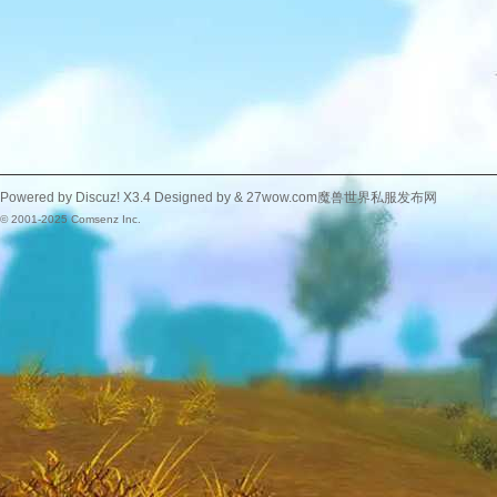
Powered by
Discuz!
X3.4
Designed by &
27wow.com魔兽世界私服发布网
© 2001-2025
Comsenz Inc.