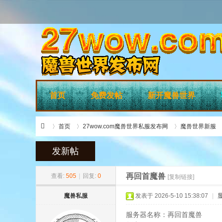
首页
免费发帖
新开魔兽世界
首页
27wow.com魔兽世界私服发布网
魔兽世界新服
发新帖
»
›
›
›
27
再回首魔兽
查看:
505
|
回复:
0
[复制链接]
魔兽私服
发表于 2026-5-10 15:38:07
|
服务器名称：再回首魔兽