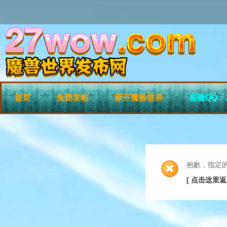
首页
免费发帖
新开魔兽世界
客服QQ：2
抱歉，指定
[ 点击这里返