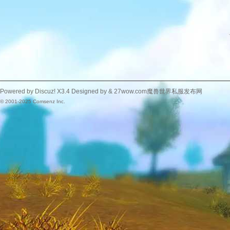
Powered by
Discuz!
X3.4
Designed by &
27wow.com魔兽世界私服发布网
© 2001-2025
Comsenz Inc.