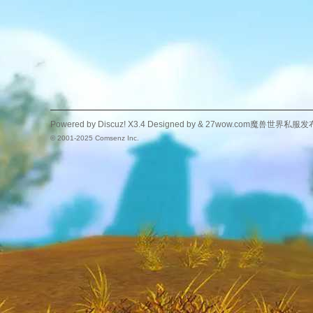
Powered by
Discuz!
X3.4
Designed by &
27wow.com魔兽世界私服发
© 2001-2025
Comsenz Inc.